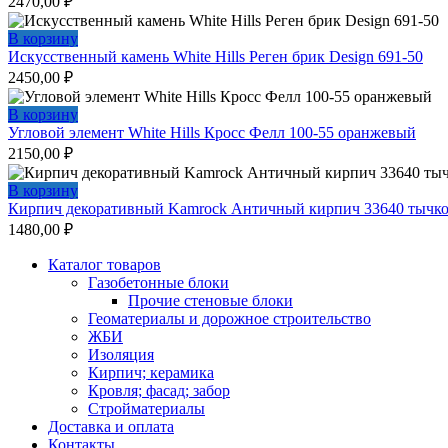
2470,00
₽
В корзину
Искусственный камень White Hills Реген брик Design 691-50
2450,00
₽
В корзину
Угловой элемент White Hills Кросс Фелл 100-55 оранжевый
2150,00
₽
В корзину
Кирпич декоративный Kamrock Античный кирпич 33640 тычк
1480,00
₽
Каталог товаров
Газобетонные блоки
Прочие стеновые блоки
Геоматериалы и дорожное строительство
ЖБИ
Изоляция
Кирпич; керамика
Кровля; фасад; забор
Стройматериалы
Доставка и оплата
Контакты