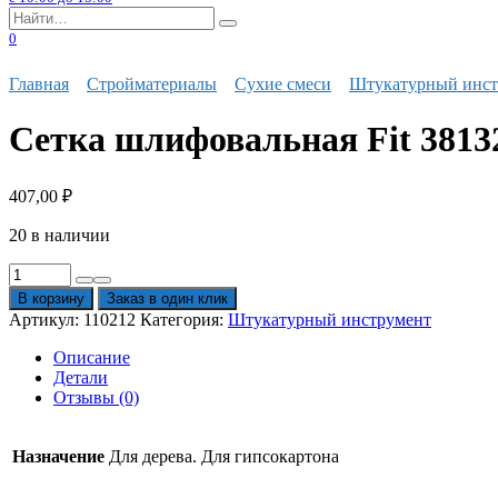
Search
for:
0
Главная
Стройматериалы
Сухие смеси
Штукатурный инст
Сетка шлифовальная Fit 3813
407,00
₽
20 в наличии
Количество
товара
В корзину
Заказ в один клик
Сетка
Артикул:
110212
Категория:
Штукатурный инструмент
шлифовальная
Fit
Описание
38132
Детали
Р-120
Отзывы (0)
Назначение
Для дерева. Для гипсокартона