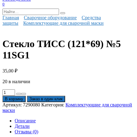
0
Search
for:
Главная
Сварочное оборудование
Средства
защиты
Комплектующие для сварочной маски
Стекло ТИСС (121*69) №5
11SG1
35,00
₽
20 в наличии
Количество
товара
В корзину
Заказ в один клик
Стекло
Артикул:
7290080
Категория:
Комплектующие для сварочной
ТИСС
маски
(121*69)
№5
Описание
11SG1
Детали
Отзывы (0)