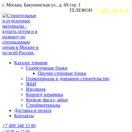
Перейти
г. Москва, Бакунинская ул., д. 69 стр. 1
к
ТЕЛЕФОН
+7 (499) 348 13 80
содержанию
Каталог товаров
Газобетонные блоки
Прочие стеновые блоки
Геоматериалы и дорожное строительство
ЖБИ
Изоляция
Кирпич; керамика
Кровля; фасад; забор
Стройматериалы
Доставка и оплата
Контакты
+7 499 348 13 80
с 10:00 до 15:00