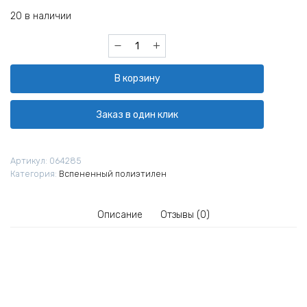
20 в наличии
Количество
товара
Теплоизоляция
В корзину
трубная
Энергофлекс
Супер
Заказ в один клик
48х9
мм
Артикул:
064285
Категория:
Вспененный полиэтилен
Описание
Отзывы (0)