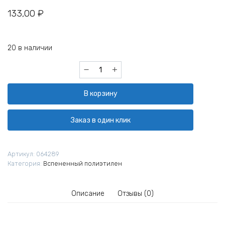
133,00
₽
20 в наличии
Количество
товара
Теплоизоляция
В корзину
трубная
Энергофлекс
Супер
Заказ в один клик
76х9
мм
Артикул:
064289
Категория:
Вспененный полиэтилен
Описание
Отзывы (0)