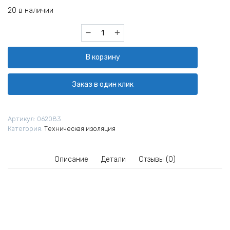
20 в наличии
Количество
товара
Теплоизоляция
В корзину
трубная
K-
Flex
Заказ в один клик
ST
13x108
мм
Артикул:
062083
2
Категория:
Техническая изоляция
м
Описание
Детали
Отзывы (0)