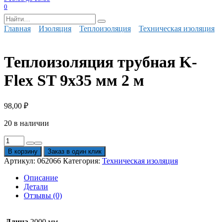
0
Search
for:
Главная
Изоляция
Теплоизоляция
Техническая изоляция
Теплоизоляция трубная K-
Flex ST 9x35 мм 2 м
98,00
₽
20 в наличии
Количество
товара
В корзину
Заказ в один клик
Теплоизоляция
Артикул:
062066
Категория:
Техническая изоляция
трубная
K-
Описание
Flex
Детали
ST
Отзывы (0)
9x35
мм
2
Длина
2000 мм