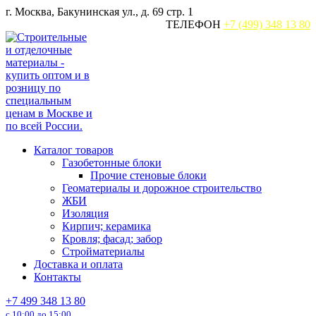
Перейти
г. Москва, Бакунинская ул., д. 69 стр. 1
к
ТЕЛЕФОН
+7 (499) 348 13 80
содержанию
Каталог товаров
Газобетонные блоки
Прочие стеновые блоки
Геоматериалы и дорожное строительство
ЖБИ
Изоляция
Кирпич; керамика
Кровля; фасад; забор
Стройматериалы
Доставка и оплата
Контакты
+7 499 348 13 80
с 10:00 до 15:00