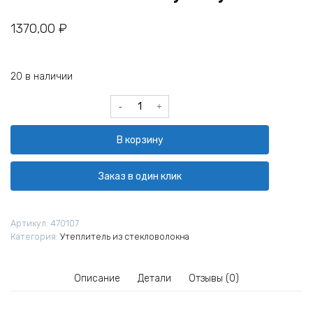
1370,00
₽
20 в наличии
Количество
товара
Теплоизоляция
В корзину
Isover
Профи-
Твин
Заказ в один клик
4100х1220х100
1
штука
Артикул:
470107
в
Категория:
Утеплитель из стекловолокна
упаковке
Описание
Детали
Отзывы (0)