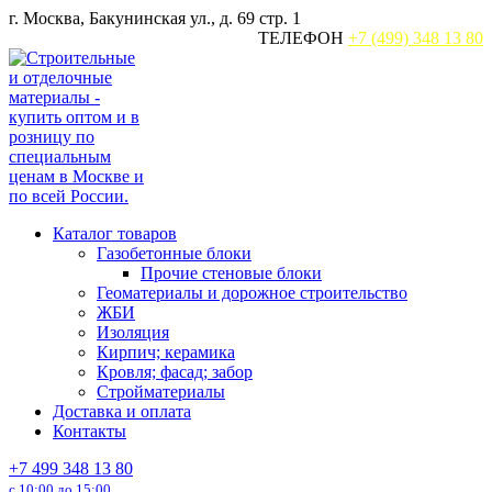
Перейти
г. Москва, Бакунинская ул., д. 69 стр. 1
к
ТЕЛЕФОН
+7 (499) 348 13 80
содержанию
Каталог товаров
Газобетонные блоки
Прочие стеновые блоки
Геоматериалы и дорожное строительство
ЖБИ
Изоляция
Кирпич; керамика
Кровля; фасад; забор
Стройматериалы
Доставка и оплата
Контакты
+7 499 348 13 80
с 10:00 до 15:00