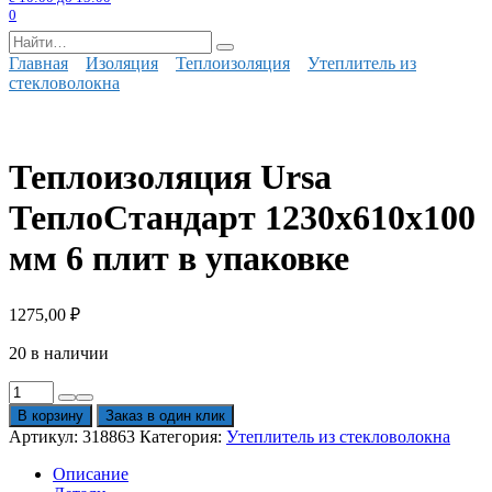
0
Search
for:
Главная
Изоляция
Теплоизоляция
Утеплитель из
стекловолокна
Теплоизоляция Ursa
ТеплоСтандарт 1230х610х100
мм 6 плит в упаковке
1275,00
₽
20 в наличии
Количество
товара
В корзину
Заказ в один клик
Теплоизоляция
Артикул:
318863
Категория:
Утеплитель из стекловолокна
Ursa
ТеплоСтандарт
Описание
1230х610х100