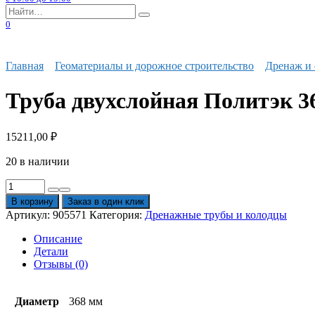
Search
for:
0
Главная
Геоматериалы и дорожное строительство
Дренаж и 
Труба двухслойная Политэк 36
15211,00
₽
20 в наличии
Количество
товара
В корзину
Заказ в один клик
Труба
Артикул:
905571
Категория:
Дренажные трубы и колодцы
двухслойная
Политэк
Описание
368315
Детали
SN8
Отзывы (0)
с
раструбом
6
Диаметр
368 мм
м