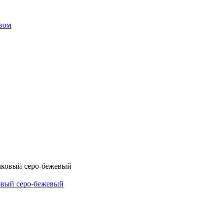
твом
овый серо-бежевый