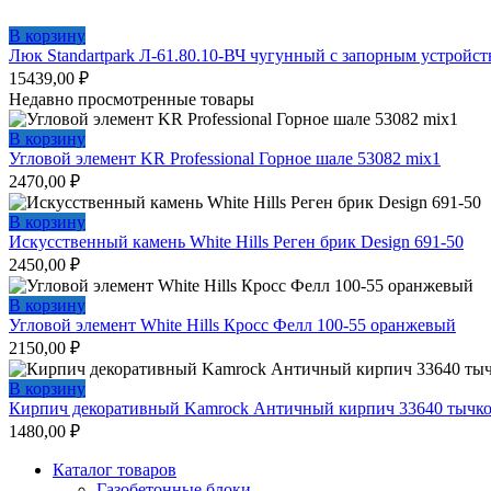
В корзину
Люк Standartpark Л-61.80.10-ВЧ чугунный с запорным устройс
15439,00
₽
Недавно просмотренные товары
В корзину
Угловой элемент KR Professional Горное шале 53082 mix1
2470,00
₽
В корзину
Искусственный камень White Hills Реген брик Design 691-50
2450,00
₽
В корзину
Угловой элемент White Hills Кросс Фелл 100-55 оранжевый
2150,00
₽
В корзину
Кирпич декоративный Kamrock Античный кирпич 33640 тычк
1480,00
₽
Каталог товаров
Газобетонные блоки