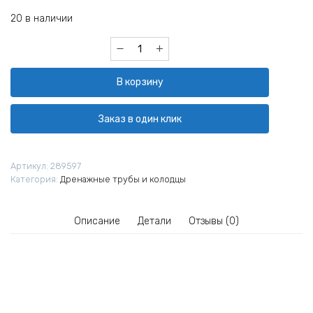
20 в наличии
Количество
товара
Труба
В корзину
дренажная
Полипластик
Корсис
Заказ в один клик
гофрированная
двухслойная
SN8
Артикул:
289597
200х6000
Категория:
Дренажные трубы и колодцы
мм
Описание
Детали
Отзывы (0)