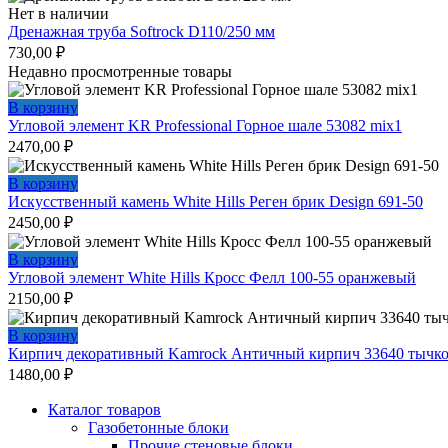
Нет в наличии
Дренажная труба Softrock D110/250 мм
730,00
₽
Недавно просмотренные товары
В корзину
Угловой элемент KR Professional Горное шале 53082 mix1
2470,00
₽
В корзину
Искусственный камень White Hills Реген брик Design 691-50
2450,00
₽
В корзину
Угловой элемент White Hills Кросс Фелл 100-55 оранжевый
2150,00
₽
В корзину
Кирпич декоративный Kamrock Античный кирпич 33640 тычк
1480,00
₽
Каталог товаров
Газобетонные блоки
Прочие стеновые блоки