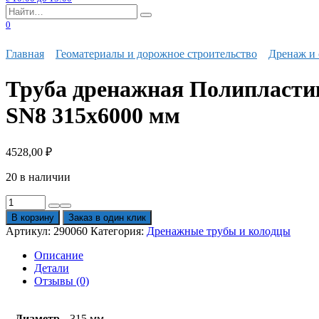
Search
for:
0
Главная
Геоматериалы и дорожное строительство
Дренаж и 
Труба дренажная Полипластик
SN8 315х6000 мм
4528,00
₽
20 в наличии
Количество
товара
В корзину
Заказ в один клик
Труба
Артикул:
290060
Категория:
Дренажные трубы и колодцы
дренажная
Полипластик
Описание
Перфокор
Детали
гофрированная
Отзывы (0)
двухслойная
II
тип
Диаметр
315 мм