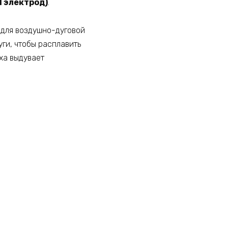
1 электрод)
.
 для воздушно-дуговой
ги, чтобы расплавить
ха выдувает