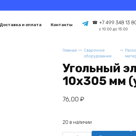
+7 499 348 13 8
Доставка и оплата
Контакты
с 10:00 до 15:00
Главная
Сварочное
Расх
оборудование
мате
Угольный э
10х305 мм (у
76,00
₽
20 в наличии
Количество