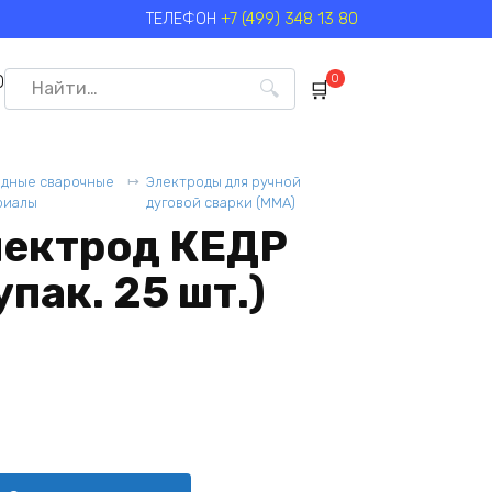
ТЕЛЕФОН
+7 (499) 348 13 80
Search
0
0
for:
одные сварочные
Электроды для ручной
риалы
дуговой сварки (MMA)
лектрод КЕДР
пак. 25 шт.)