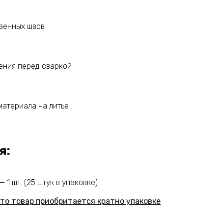
венных швов
ения перед сваркой
материала на литье
я:
 1 шт. (25 штук в упаковке)
то товар приобритается кратно упаковке