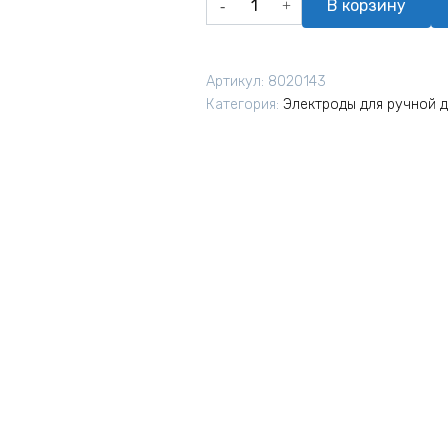
В корзину
товара
Угольный
электрод
Артикул:
8020143
КЕДР
Категория:
Электроды для ручной 
10х305
мм
(упак.
25
шт.)