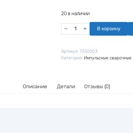
20 в наличии
Количество
В корзину
товара
Установка
аргонодуговой
Артикул:
7330003
сварки
Категория:
Импульсные сварочные
УДГУ-251
(380
В,5-
250
Описание
Детали
Отзывы (0)
А,
AC/DC,ТИГ/
ММА)