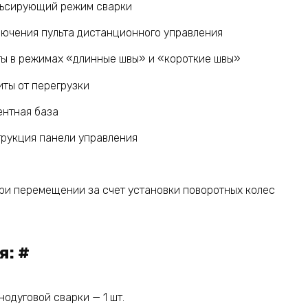
льсирующий режим сварки
ючения пульта дистанционного управления
ы в режимах «длинные швы» и «короткие швы»
ты от перегрузки
ентная база
рукция панели управления
при перемещении за счет установки поворотных колес
: #
нодуговой сварки — 1 шт.