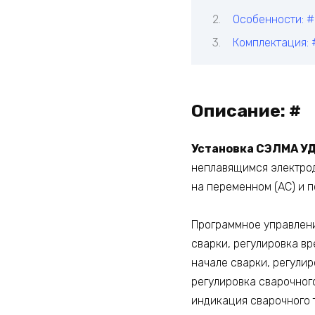
Особенности: #
Комплектация: 
Описание: #
Установка СЭЛМА УД
неплавящимся электрод
на переменном (АC) и п
Программное управлени
сварки, регулировка вр
начале сварки, регулир
регулировка сварочного
индикация сварочного т