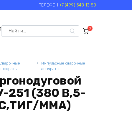
ТЕЛЕФОН
+7 (499) 348 13 80
Search
0
0
for:
Сварочные
Импульсные сварочные
аппараты
аппараты
аргонодуговой
-251 (380 В,5-
DC,ТИГ/ММА)