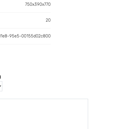
750х390х770
20
11e8-95e5-00155d02c800
в