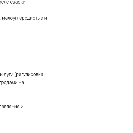
осле сварки.
, малоуглеродистые и
 дуги (регулировка
тродами на
лавление и