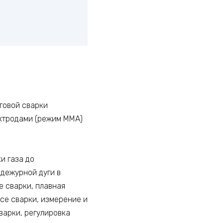
говой сварки
ектродами (режим ММА)
и газа до
 дежурной дуги в
е сварки, плавная
се сварки, измерение и
варки, регулировка