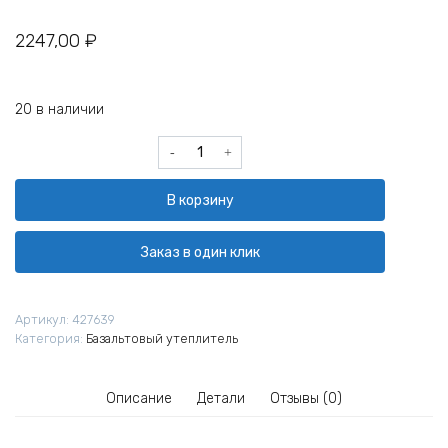
2247,00
₽
20 в наличии
Количество
товара
Утеплитель
В корзину
Izovol
Л-35
1200х600х100
Заказ в один клик
мм
Артикул:
427639
Категория:
Базальтовый утеплитель
Описание
Детали
Отзывы (0)