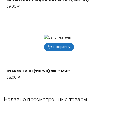
К-704/704Т PRO/К-804 EXPERT (105 * 91)
39,00
₽
В корзину
Стекло ТИСС (110*90) №8 14SG1
38,00
₽
Недавно просмотренные товары