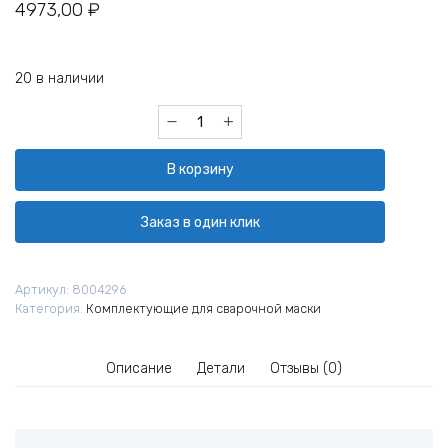
4973,00
₽
20 в наличии
Количество
товара
Фильтр
В корзину
основной
для
турбоблока
Заказ в один клик
КЕДР
К-704Т
PRO
Артикул:
8004296
Категория:
Комплектующие для сварочной маски
Описание
Детали
Отзывы (0)