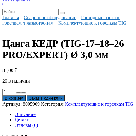
0
Search
for:
Главная
Сварочное оборудование
Расходные части к
горелкам /плазмотронам
Комплектующие к горелкам TIG
Цанга КЕДР (TIG-17–18–26
PRO/EXPERT) Ø 3,0 мм
81,00
₽
20 в наличии
Количество
товара
В корзину
Заказ в один клик
Цанга
Артикул:
8005909
Категория:
Комплектующие к горелкам TIG
КЕДР
(TIG-
Описание
17–
Детали
18–
Отзывы (0)
26
PRO/EXPERT)
Содержание