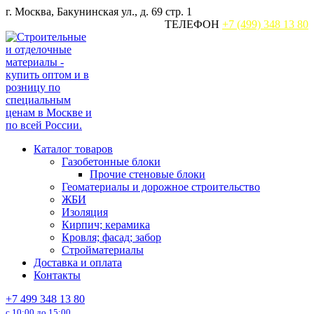
Перейти
г. Москва, Бакунинская ул., д. 69 стр. 1
к
ТЕЛЕФОН
+7 (499) 348 13 80
содержанию
Каталог товаров
Газобетонные блоки
Прочие стеновые блоки
Геоматериалы и дорожное строительство
ЖБИ
Изоляция
Кирпич; керамика
Кровля; фасад; забор
Стройматериалы
Доставка и оплата
Контакты
+7 499 348 13 80
с 10:00 до 15:00