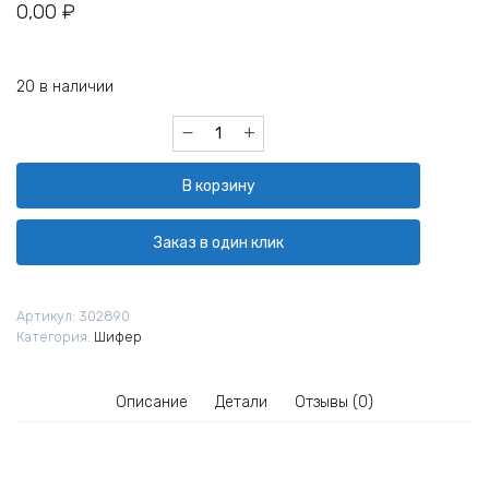
0,00
₽
20 в наличии
Количество
товара
Шифер
В корзину
1750х970х5,2
мм
7
Заказ в один клик
волн
Артикул:
302890
Категория:
Шифер
Описание
Детали
Отзывы (0)