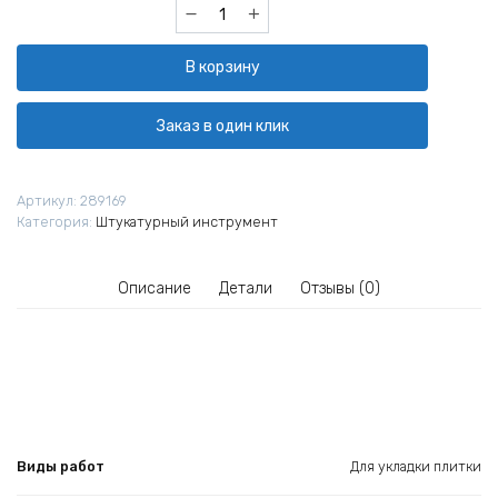
Количество
товара
Шпатель
В корзину
зубчатый
Master
Color
Заказ в один клик
30-
2336
150
Артикул:
289169
мм
Категория:
Штукатурный инструмент
зуб
6х6
мм
Описание
Детали
Отзывы (0)
Виды работ
Для укладки плитки