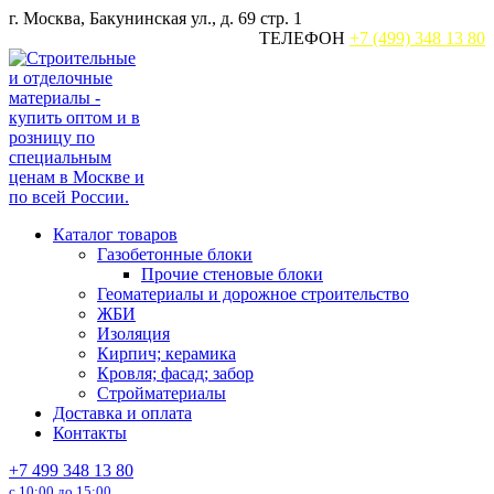
Перейти
г. Москва, Бакунинская ул., д. 69 стр. 1
к
ТЕЛЕФОН
+7 (499) 348 13 80
содержанию
Каталог товаров
Газобетонные блоки
Прочие стеновые блоки
Геоматериалы и дорожное строительство
ЖБИ
Изоляция
Кирпич; керамика
Кровля; фасад; забор
Стройматериалы
Доставка и оплата
Контакты
+7 499 348 13 80
с 10:00 до 15:00