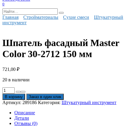
0
Search
for:
Главная
Стройматериалы
Сухие смеси
Штукатурный
инструмент
Шпатель фасадный Master
Color 30-2712 150 мм
721,00
₽
20 в наличии
Количество
товара
В корзину
Заказ в один клик
Шпатель
Артикул:
289186
Категория:
Штукатурный инструмент
фасадный
Master
Описание
Color
Детали
30-
Отзывы (0)
2712
150