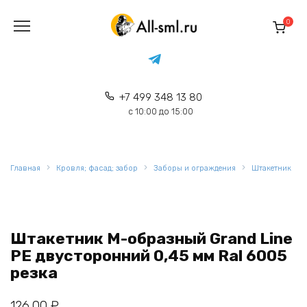
Перейти
к
0
содержанию
+7 499 348 13 80
с 10:00 до 15:00
Главная
Кровля; фасад; забор
Заборы и ограждения
Штакетник
Штакетник М-образный Grand Line
РЕ двусторонний 0,45 мм Ral 6005
резка
126,00
₽