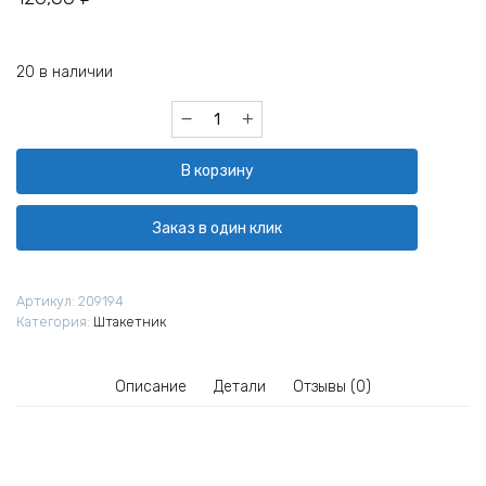
20 в наличии
Количество
товара
Штакетник
В корзину
М-
образный
Grand
Заказ в один клик
Line
РЕ
двусторонний
Артикул:
209194
0,45
Категория:
Штакетник
мм
Ral
6005
Описание
Детали
Отзывы (0)
резка