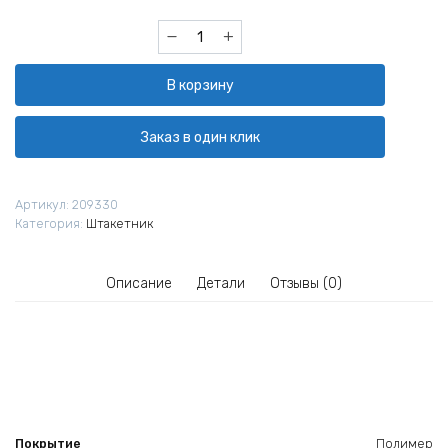
Количество
товара
Штакетник
В корзину
прямоугольный
Grand
Line
Заказ в один клик
РЕ
двусторонний
0,45
Артикул:
209330
фигурный
Категория:
Штакетник
Ral
8017
резка
Описание
Детали
Отзывы (0)
Покрытие
Полимер