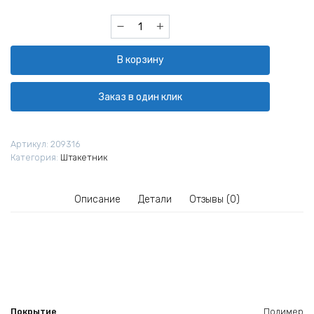
Количество
товара
Штакетник
В корзину
прямоугольный
Grand
Line
Заказ в один клик
РЕ
двусторонний
0,45
Артикул:
209316
Ral
Категория:
Штакетник
6005
резка
Описание
Детали
Отзывы (0)
Покрытие
Полимер