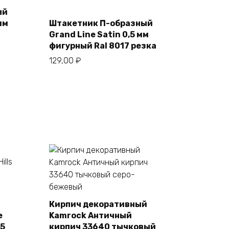
ый
мм
Штакетник П-образный
В корзину
Grand Line Satin 0,5 мм
фигурный Ral 8017 резка
129,00
₽
Кирпич декоративный
e
Kamrock Античный
В корзину
55
кирпич 33640 тычковый