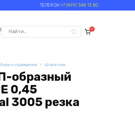
ТЕЛЕФОН
+7 (499) 348 13 80
Search
0
0
for:
аборы и ограждения
Штакетник
П-образный
РЕ 0,45
l 3005 резка