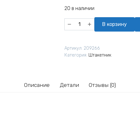
20 в наличии
Количество
В корзину
товара
Штакетник
П-
Артикул:
209266
образный
Категория:
Штакетник
Grand
Line
РЕ
0,45
Описание
Детали
Отзывы (0)
фигурный
Ral
3005
резка