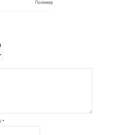
Полимер
в
il
*