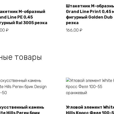
Штакетник М-образн
акетник М-образный
Grand Line Print 0,45 
В корзину
В корзину
nd Line РЕ 0,45
фигурный Golden Dub
гурный Ral 3005 резка
резка
,00
₽
166,00
₽
ные товары
кусственный камень
Угловой элемент Whit
В корзину
В корзину
te Hills Реген брик
Hills Кросс Фелл 100-