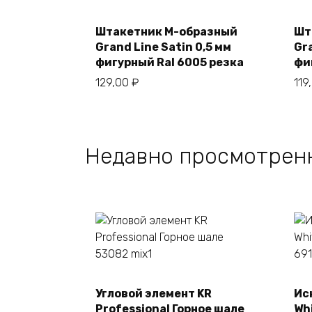
Штакетник М-образный
Шт
В корзину
Grand Line Satin 0,5 мм
Gra
фигурный Ral 6005 резка
фи
129,00
₽
119
Недавно просмотрен
Угловой элемент KR
Ис
В корзину
Professional Горное шале
Whi