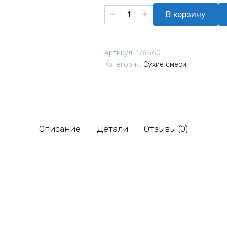
Количество
В корзину
товара
Штукатурка
шелковая
Артикул:
176560
декоративная
Категория:
Сухие смеси
Silk
Plaster
Эйр
Лайн
601
Описание
Детали
Отзывы (0)