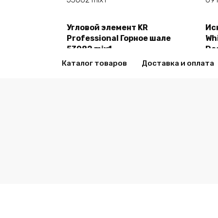
Угловой элемент KR
Ис
В корзину
Professional Горное шале
Whi
53082 mix1
De
2470,00
₽
24
Каталог товаров
Доставка и оплата
© 2026 all-sml.ru Все права защищены.