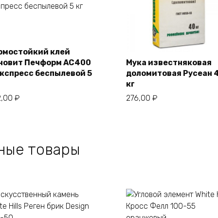
В корзину
рмостойкий клей
новит Печформ AC400
Мука известняковая
Экспресс беспылевой 5
доломитовая Русеан 
В корзину
кг
2,00
₽
276,00
₽
ные товары