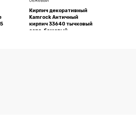
Кирпич декоративный
e
Kamrock Античный
В корзину
55
кирпич 33640 тычковый
серо-бежевый
1480,00
₽