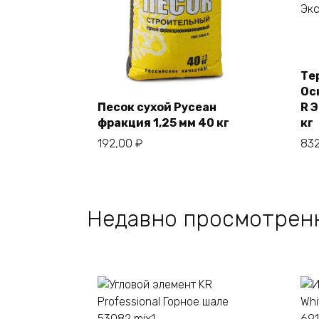
Те
Ос
Песок сухой Русеан
R 
фракция 1,25 мм 40 кг
кг
В корзину
192,00
₽
83
Недавно просмотрен