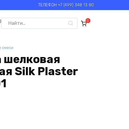
ТЕЛЕФОН
+7 (499) 348 13 80
Search
0
0
for:
е смеси
 шелковая
я Silk Plaster
1