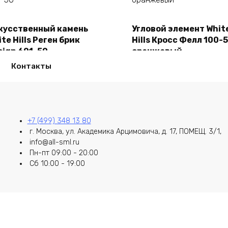
кусственный камень
Угловой элемент Whit
В корзину
В корзину
te Hills Реген брик
Hills Кросс Фелл 100-
sign 691-50
оранжевый
50,00
₽
2150,00
₽
Контакты
+7 (499) 348 13 80
г. Москва, ул. Академика Арцимовича, д. 17, ПОМЕЩ. 3/1,
info@all-sml.ru
Пн-пт 09:00 - 20:00
Сб 10:00 - 19:00