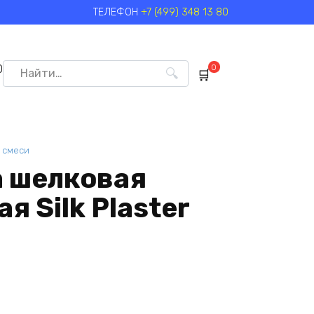
ТЕЛЕФОН
+7 (499) 348 13 80
Search
0
0
for:
 смеси
 шелковая
я Silk Plaster