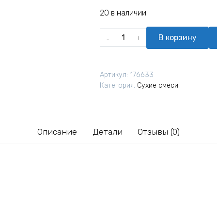
20 в наличии
Количество
В корзину
товара
Штукатурка
шелковая
Артикул:
176633
декоративная
Категория:
Сухие смеси
Silk
Plaster
Сауф
947
Описание
Детали
Отзывы (0)