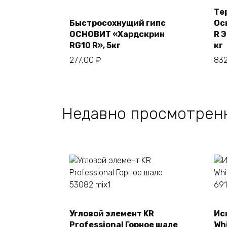
Те
Быстросохнущий гипс
Ос
В корзину
ОСНОВИТ «Хардскрин
R 
RG10 R», 5кг
кг
277,00
₽
83
Недавно просмотрен
Угловой элемент KR
Ис
В корзину
Professional Горное шале
Whi