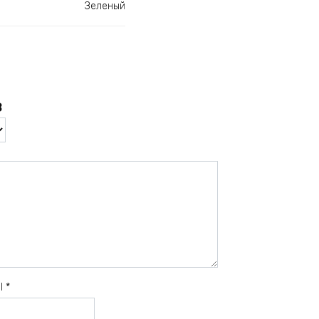
Зеленый
в
il
*