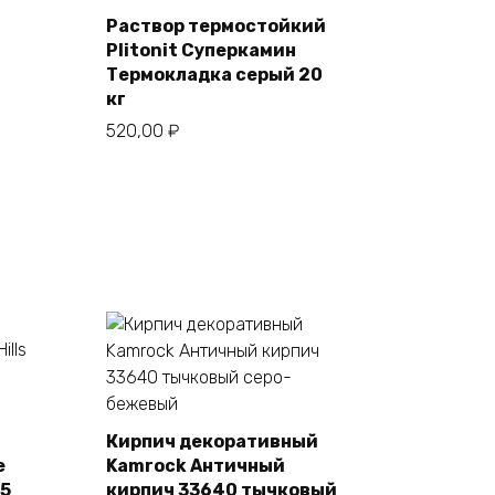
Раствор термостойкий
Plitonit Суперкамин
В корзину
Термокладка серый 20
кг
520,00
₽
Кирпич декоративный
e
Kamrock Античный
В корзину
55
кирпич 33640 тычковый