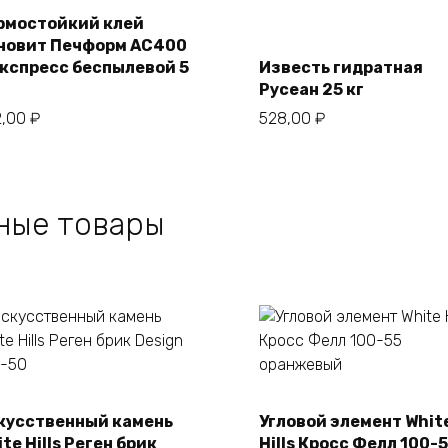
рмостойкий клей
новит Печформ AC400
В корзину
В корзину
Экспресс беспылевой 5
Известь гидратная
Русеан 25 кг
2,00
₽
528,00
₽
ные товары
кусственный камень
Угловой элемент Whit
В корзину
В корзину
te Hills Реген брик
Hills Кросс Фелл 100-