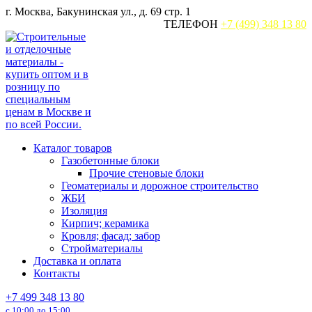
Перейти
г. Москва, Бакунинская ул., д. 69 стр. 1
к
ТЕЛЕФОН
+7 (499) 348 13 80
содержанию
Каталог товаров
Газобетонные блоки
Прочие стеновые блоки
Геоматериалы и дорожное строительство
ЖБИ
Изоляция
Кирпич; керамика
Кровля; фасад; забор
Стройматериалы
Доставка и оплата
Контакты
+7 499 348 13 80
с 10:00 до 15:00