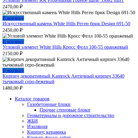
Угловой элемент KR Professional Горное шале 53082 mix1
2470,00
₽
В корзину
Искусственный камень White Hills Реген брик Design 691-50
2450,00
₽
В корзину
Угловой элемент White Hills Кросс Фелл 100-55 оранжевый
2150,00
₽
В корзину
Кирпич декоративный Kamrock Античный кирпич 33640
тычковый серо-бежевый
1480,00
₽
Каталог товаров
Газобетонные блоки
Прочие стеновые блоки
Геоматериалы и дорожное строительство
ЖБИ
Изоляция
Кирпич; керамика
Кровля; фасад; забор