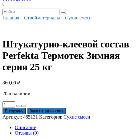
0
Search
for:
Главная
Стройматериалы
Сухие смеси
Штукатурно-клеевой состав
Perfekta Термотек Зимняя
серия 25 кг
860,00
₽
20 в наличии
Количество
товара
В корзину
Заказ в один клик
Штукатурно-
Артикул:
465131
Категория:
Сухие смеси
клеевой
состав
Описание
Perfekta
Отзывы (0)
Термотек