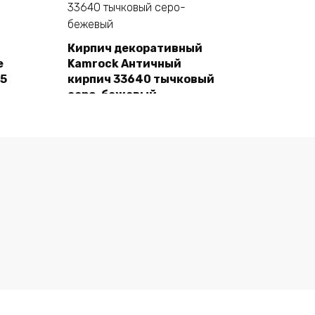
Кирпич декоративный
e
Kamrock Античный
В корзину
55
кирпич 33640 тычковый
серо-бежевый
1480,00
₽