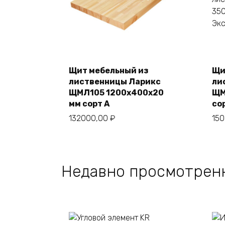
Щит мебельный из
Щи
лиственницы Ларикс
ли
В корзину
ЩМЛ105 1200х400х20
ЩМ
мм сорт А
со
132000,00
₽
15
Недавно просмотрен