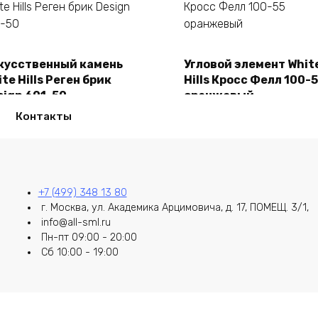
кусственный камень
Угловой элемент Whit
В корзину
В корзину
te Hills Реген брик
Hills Кросс Фелл 100-
sign 691-50
оранжевый
50,00
₽
2150,00
₽
Контакты
+7 (499) 348 13 80
г. Москва, ул. Академика Арцимовича, д. 17, ПОМЕЩ. 3/1,
info@all-sml.ru
Пн-пт 09:00 - 20:00
Сб 10:00 - 19:00