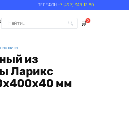
ТЕЛЕФОН
+7 (499) 348 13 80
Search
0
0
for:
ные щиты
ный из
ы Ларикс
0х400х40 мм
а