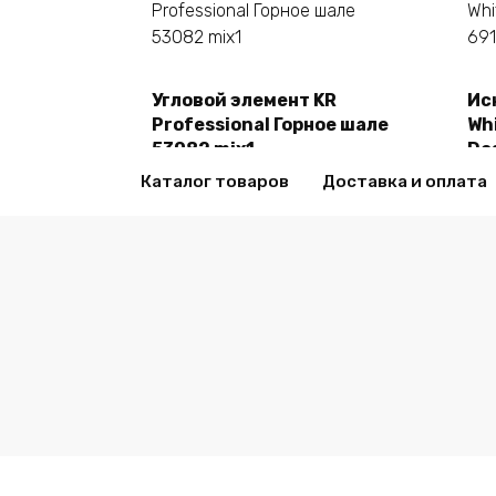
Угловой элемент KR
Ис
В корзину
Professional Горное шале
Whi
53082 mix1
De
2470,00
₽
24
Каталог товаров
Доставка и оплата