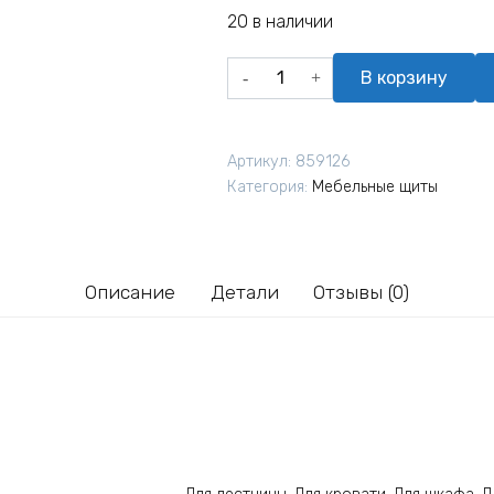
20 в наличии
Количество
В корзину
товара
Щит
мебельный
Артикул:
859126
из
Категория:
Мебельные щиты
лиственницы
Ларикс
ЩМЛ11
3500х400х40
Описание
Детали
Отзывы (0)
мм
сорт
Экстра