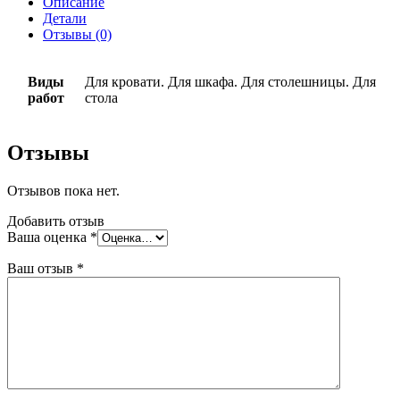
Описание
лиственницы
Детали
Ларикс
Отзывы (0)
ЩМЛ104
1000х400х20
мм
Виды
Для кровати. Для шкафа. Для столешницы. Для
сорт
работ
стола
А
Отзывы
Отзывов пока нет.
Добавить отзыв
Ваша оценка
*
Ваш отзыв
*