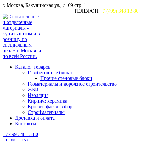
Перейти
г. Москва, Бакунинская ул., д. 69 стр. 1
к
ТЕЛЕФОН
+7 (499) 348 13 80
содержанию
Каталог товаров
Газобетонные блоки
Прочие стеновые блоки
Геоматериалы и дорожное строительство
ЖБИ
Изоляция
Кирпич; керамика
Кровля; фасад; забор
Стройматериалы
Доставка и оплата
Контакты
+7 499 348 13 80
с 10:00 до 15:00