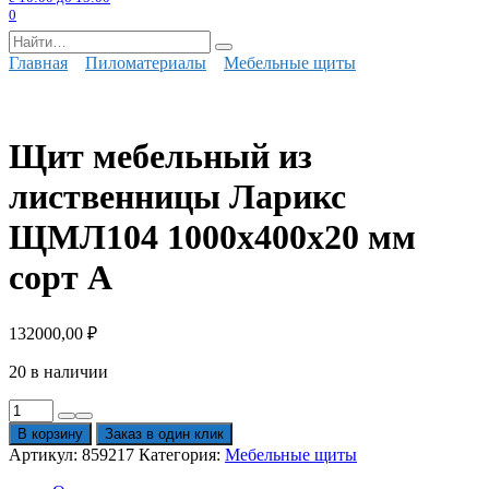
0
Search
for:
Главная
Пиломатериалы
Мебельные щиты
Щит мебельный из
лиственницы Ларикс
ЩМЛ104 1000х400х20 мм
сорт А
132000,00
₽
20 в наличии
Количество
товара
В корзину
Заказ в один клик
Щит
Артикул:
859217
Категория:
Мебельные щиты
мебельный
из