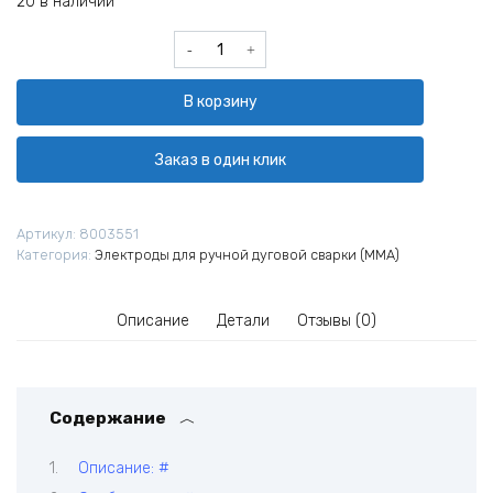
20 в наличии
Количество
товара
Электроды
В корзину
ОК-74.70
Ø
3,2*350
Заказ в один клик
мм
(ESAB)
пачка
Артикул:
8003551
4,5кг
Категория:
Электроды для ручной дуговой сварки (MMA)
Описание
Детали
Отзывы (0)
Содержание
Описание: #