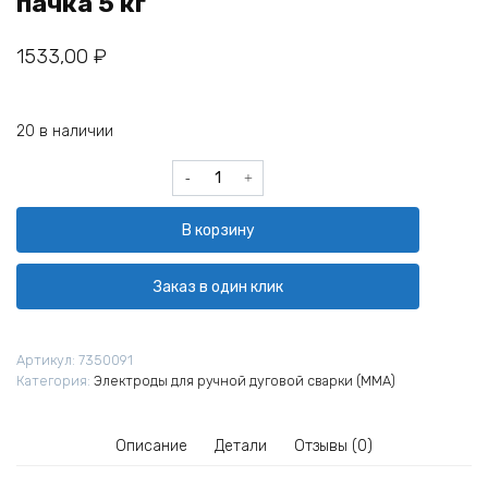
пачка 5 кг
1533,00
₽
20 в наличии
Количество
товара
Электроды
В корзину
ЦЧ-4
Ø
4
Заказ в один клик
мм
(СЗСМ)
пачка
Артикул:
7350091
5
Категория:
Электроды для ручной дуговой сварки (MMA)
кг
Описание
Детали
Отзывы (0)