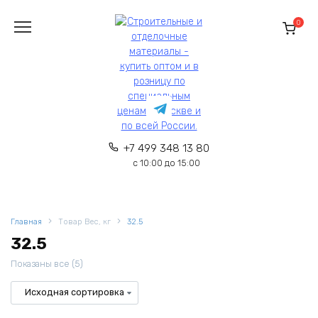
Перейти
к
0
содержанию
+7 499 348 13 80
с 10:00 до 15:00
Главная
Товар Вес, кг
32.5
32.5
Показаны все (5)