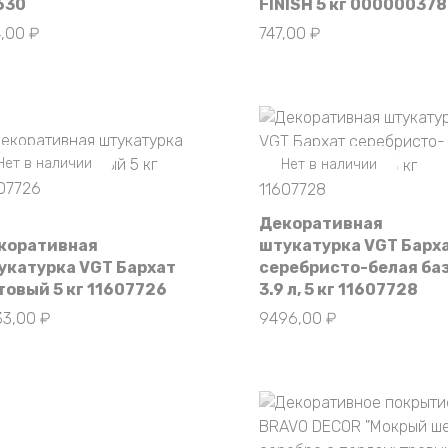
630
FINISH 5 кг 00000037
4,00
₽
747,00
₽
Нет в наличии
Нет в наличии
Декоративная
коративная
штукатурка VGT Барх
укатурка VGT Бархат
серебристо-белая баз
товый 5 кг 11607726
3.9 л, 5 кг 11607728
33,00
₽
9496,00
₽