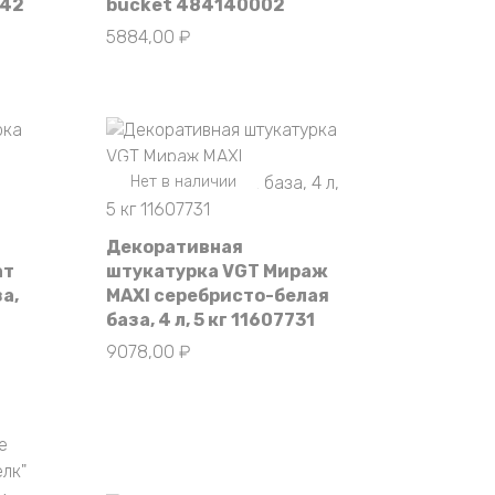
842
bucket 484140002
5884,00
₽
Нет в наличии
Декоративная
ат
штукатурка VGT Мираж
а,
MAXI серебристо-белая
база, 4 л, 5 кг 11607731
9078,00
₽