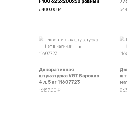
F100 625х200х50 ровный
77
6400,00
₽
54
Нет в наличии
Декоративная
Де
штукатурка VGT Барокко
шт
4 л, 5 кг 11607723
ма
16157,00
₽
86