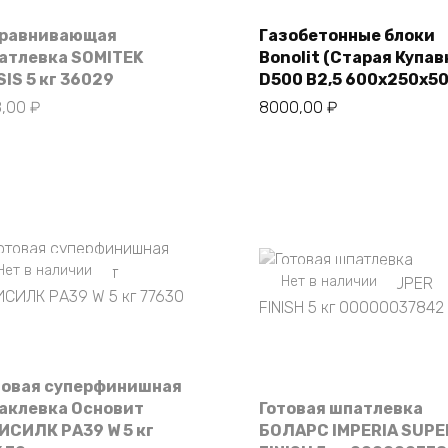
равнивающая
Газобетонные блоки
В корзину
атлевка SOMITEK
Bonolit (Старая Купав
SIS 5 кг 36029
D500 В2,5 600х250х5
8,00
₽
8000,00
₽
Нет в наличии
Нет в наличии
товая суперфинишная
аклевка Основит
Готовая шпатлевка
ИСИЛК РА39 W 5 кг
БОЛАРС IMPERIA SUPE