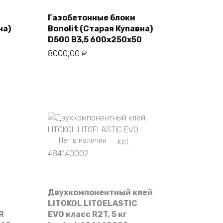
Газобетонные блоки
В корзину
на)
Bonolit (Старая Купавна)
0
D500 В3,5 600х250х50
8000,00
₽
Нет в наличии
Двухкомпонентный клей
LITOKOL LITOELASTIC
R
EVO класс R2T, 5 кг