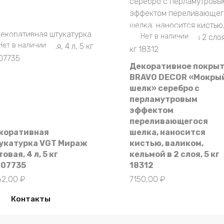
Нет в наличии
Нет в наличии
Декоративное покры
BRAVO DECOR «Мокры
шелк» серебро с
перламутровым
эффектом
переливающегося
коративная
шелка, наносится
укатурка VGT Мираж
кистью, валиком,
овая, 4 л, 5 кг
кельмой в 2 слоя, 5 кг
607735
18312
62,00
₽
7150,00
₽
Контакты