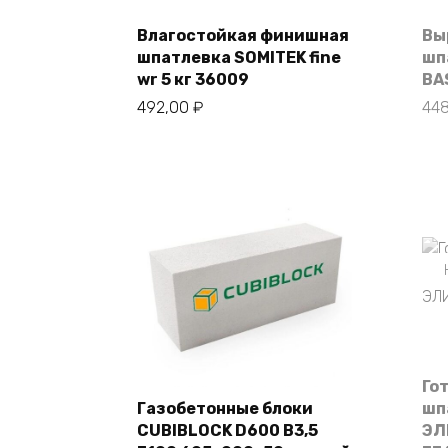
Влагостойкая финишная
Вы
В корзину
шпатлевка SOMITEK fine
шп
wr 5 кг 36009
BA
492,00
₽
44
Го
Газобетонные блоки
шп
CUBIBLOCK D600 B3,5
ЭЛ
В корзину