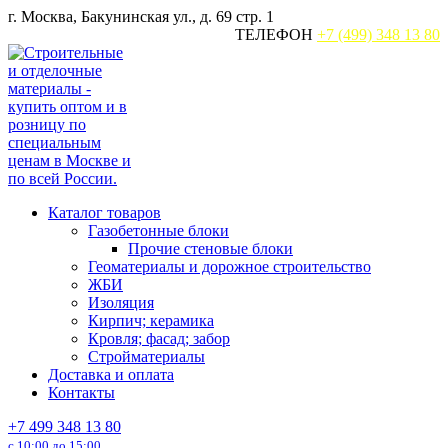
Перейти
г. Москва, Бакунинская ул., д. 69 стр. 1
к
ТЕЛЕФОН
+7 (499) 348 13 80
содержанию
Каталог товаров
Газобетонные блоки
Прочие стеновые блоки
Геоматериалы и дорожное строительство
ЖБИ
Изоляция
Кирпич; керамика
Кровля; фасад; забор
Стройматериалы
Доставка и оплата
Контакты
+7 499 348 13 80
с 10:00 до 15:00