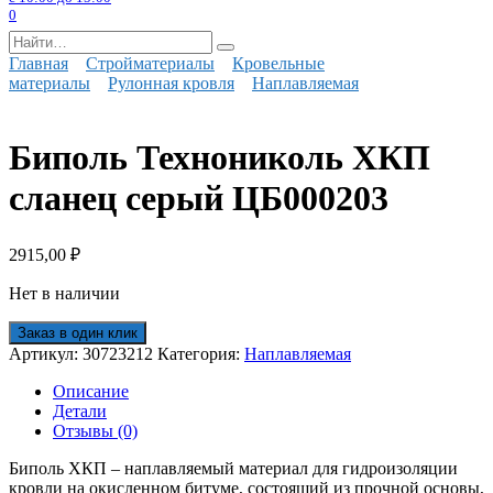
0
Search
for:
Главная
Стройматериалы
Кровельные
материалы
Рулонная кровля
Наплавляемая
Биполь Технониколь ХКП
сланец серый ЦБ000203
2915,00
₽
Нет в наличии
Заказ в один клик
Артикул:
30723212
Категория:
Наплавляемая
Описание
Детали
Отзывы (0)
Биполь ХКП – наплавляемый материал для гидроизоляции
кровли на окисленном битуме, состоящий из прочной основы,